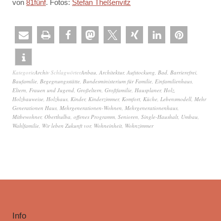
von
81fünf
. Fotos:
Stefan Theßenvitz
Kategorie
Archiv
Schlagwörter
Anbau
,
Architektur
,
Aufstockung
,
Bad
,
Barrierefrei
,
Baufamilie
,
Begegnungsstätte
,
Bundesministerium für Familie
,
Einfamilienhaus
,
Eltern
,
Frauen und Jugend
,
Großeltern
,
Großfamilie
,
Hausplaner
,
Holz
,
Holzbauweise
,
Holzhaus
,
Kinder
,
Kinderzimmer
,
Komfort
,
Küche
,
Lebensmodell
,
Mehr
Generationen Haus
,
Mehrgenerationen-Wohnen
,
Mehrgenerationenhaus
,
Mitbewohner
,
Oberthulba
,
offenes Programm
,
Senioren
,
Single-Haushalt
,
Umbau
,
Wahlfamilie
,
Wir leben Zukunft vor
,
Wohneinheit
,
Wohnzimmer
Info