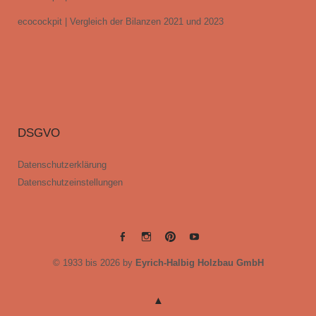
ecocockpit | Vergleich der Bilanzen 2021 und 2023
DSGVO
Datenschutzerklärung
Datenschutzeinstellungen
EYRICH-
EYRICH-
EYRICH-
EYRICH-
© 1933 bis 2026 by
Eyrich-Halbig Holzbau GmbH
HALBIG
HALBIG
HALBIG
HALBIG
HOLZBAU
HOLZBAU
HOLZBAU
HOLZBAU
@
@
@
@
Facebook
Instagram
Pinterest
Youtube