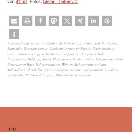
von
81fünf
. Fotos:
Stefan Theßenvitz
Kategorie
Archiv
Schlagwörter
Anbau
,
Architektur
,
Aufstockung
,
Bad
,
Barrierefrei
,
Baufamilie
,
Begegnungsstätte
,
Bundesministerium für Familie
,
Einfamilienhaus
,
Eltern
,
Frauen und Jugend
,
Großeltern
,
Großfamilie
,
Hausplaner
,
Holz
,
Holzbauweise
,
Holzhaus
,
Kinder
,
Kinderzimmer
,
Komfort
,
Küche
,
Lebensmodell
,
Mehr
Generationen Haus
,
Mehrgenerationen-Wohnen
,
Mehrgenerationenhaus
,
Mitbewohner
,
Oberthulba
,
offenes Programm
,
Senioren
,
Single-Haushalt
,
Umbau
,
Wahlfamilie
,
Wir leben Zukunft vor
,
Wohneinheit
,
Wohnzimmer
Info