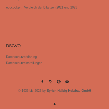
ecocockpit | Vergleich der Bilanzen 2021 und 2023
DSGVO
Datenschutzerklärung
Datenschutzeinstellungen
EYRICH-
EYRICH-
EYRICH-
EYRICH-
© 1933 bis 2026 by
Eyrich-Halbig Holzbau GmbH
HALBIG
HALBIG
HALBIG
HALBIG
HOLZBAU
HOLZBAU
HOLZBAU
HOLZBAU
@
@
@
@
Facebook
Instagram
Pinterest
Youtube