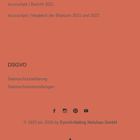
ecocockpit | Bericht 2021
ecocockpit | Vergleich der Bilanzen 2021 und 2023
DSGVO
Datenschutzerklärung
Datenschutzeinstellungen
EYRICH-
EYRICH-
EYRICH-
EYRICH-
© 1933 bis 2026 by
Eyrich-Halbig Holzbau GmbH
HALBIG
HALBIG
HALBIG
HALBIG
HOLZBAU
HOLZBAU
HOLZBAU
HOLZBAU
@
@
@
@