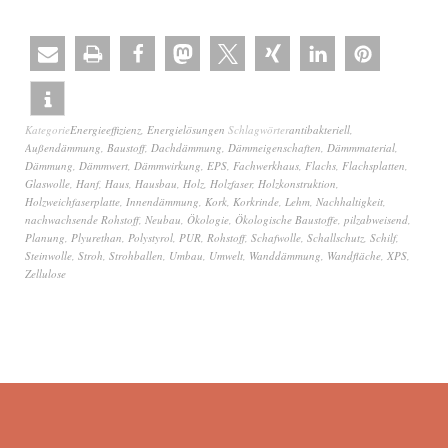
Kategorie
Energieeffizienz
,
Energielösungen
Schlagwörter
antibakteriell
,
Außendämmung
,
Baustoff
,
Dachdämmung
,
Dämmeigenschaften
,
Dämmmaterial
,
Dämmung
,
Dämmwert
,
Dämmwirkung
,
EPS
,
Fachwerkhaus
,
Flachs
,
Flachsplatten
,
Glaswolle
,
Hanf
,
Haus
,
Hausbau
,
Holz
,
Holzfaser
,
Holzkonstruktion
,
Holzweichfaserplatte
,
Innendämmung
,
Kork
,
Korkrinde
,
Lehm
,
Nachhaltigkeit
,
nachwachsende Rohstoff
,
Neubau
,
Ökologie
,
Ökologische Baustoffe
,
pilzabweisend
,
Planung
,
Plyurethan
,
Polystyrol
,
PUR
,
Rohstoff
,
Schafwolle
,
Schallschutz
,
Schilf
,
Steinwolle
,
Stroh
,
Strohballen
,
Umbau
,
Umwelt
,
Wanddämmung
,
Wandfläche
,
XPS
,
Zellulose