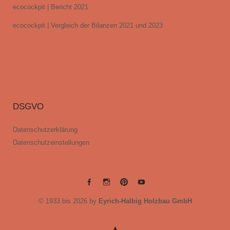
ecocockpit | Bericht 2021
ecocockpit | Vergleich der Bilanzen 2021 und 2023
DSGVO
Datenschutzerklärung
Datenschutzeinstellungen
EYRICH-
EYRICH-
EYRICH-
EYRICH-
© 1933 bis 2026 by
Eyrich-Halbig Holzbau GmbH
HALBIG
HALBIG
HALBIG
HALBIG
HOLZBAU
HOLZBAU
HOLZBAU
HOLZBAU
@
@
@
@