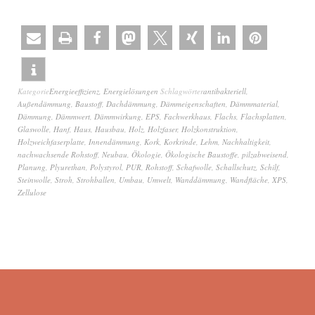
Kategorie
Energieeffizienz
,
Energielösungen
Schlagwörter
antibakteriell
,
Außendämmung
,
Baustoff
,
Dachdämmung
,
Dämmeigenschaften
,
Dämmmaterial
,
Dämmung
,
Dämmwert
,
Dämmwirkung
,
EPS
,
Fachwerkhaus
,
Flachs
,
Flachsplatten
,
Glaswolle
,
Hanf
,
Haus
,
Hausbau
,
Holz
,
Holzfaser
,
Holzkonstruktion
,
Holzweichfaserplatte
,
Innendämmung
,
Kork
,
Korkrinde
,
Lehm
,
Nachhaltigkeit
,
nachwachsende Rohstoff
,
Neubau
,
Ökologie
,
Ökologische Baustoffe
,
pilzabweisend
,
Planung
,
Plyurethan
,
Polystyrol
,
PUR
,
Rohstoff
,
Schafwolle
,
Schallschutz
,
Schilf
,
Steinwolle
,
Stroh
,
Strohballen
,
Umbau
,
Umwelt
,
Wanddämmung
,
Wandfläche
,
XPS
,
Zellulose