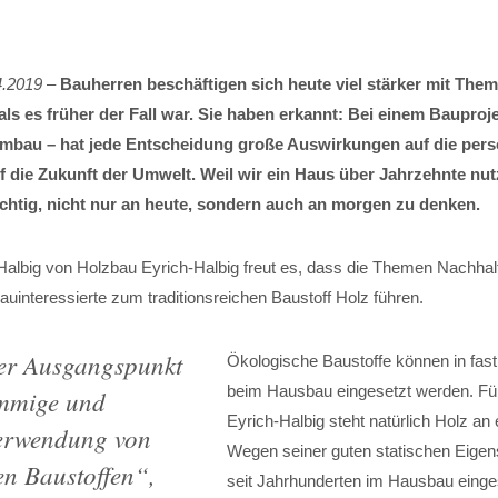
4.2019
–
Bauherren beschäftigen sich heute viel stärker mit The
als es früher der Fall war. Sie haben erkannt: Bei einem Bauproje
bau – hat jede Entscheidung große Auswirkungen auf die pers
 die Zukunft der Umwelt. Weil wir ein Haus über Jahrzehnte nutz
chtig, nicht nur an heute, sondern auch an morgen zu denken.
Halbig von Holzbau Eyrich-Halbig freut es, dass die Themen Nachhalt
auinteressierte zum traditionsreichen Baustoff Holz führen.
der Ausgangspunkt
Ökologische Baustoffe können in fast
beim Hausbau eingesetzt werden. Fü
immige und
Eyrich-Halbig steht natürlich Holz an e
 Verwendung von
Wegen seiner guten statischen Eigen
en Baustoffen
“,
seit Jahrhunderten im Hausbau einge