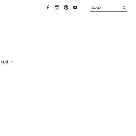
EYRICH-
EYRICH-
EYRICH-
EYRICH-
HALBIG
HALBIG
HALBIG
HALBIG
HOLZBAU
HOLZBAU
HOLZBAU
HOLZBAU
@
@
@
@
Facebook
Instagram
Pinterest
Youtube
keit