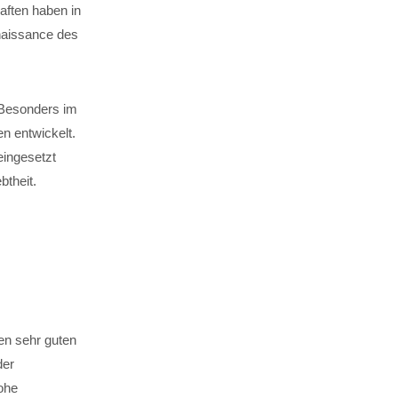
ften haben in
naissance des
. Besonders im
n entwickelt.
eingesetzt
theit.
en sehr guten
der
hohe