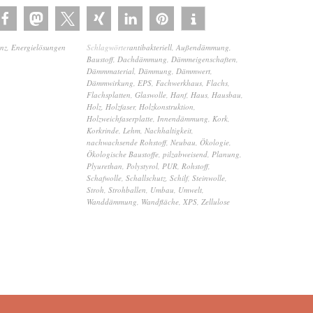
enz
,
Energielösungen
Schlagwörter
antibakteriell
,
Außendämmung
,
Baustoff
,
Dachdämmung
,
Dämmeigenschaften
,
Dämmmaterial
,
Dämmung
,
Dämmwert
,
Dämmwirkung
,
EPS
,
Fachwerkhaus
,
Flachs
,
Flachsplatten
,
Glaswolle
,
Hanf
,
Haus
,
Hausbau
,
Holz
,
Holzfaser
,
Holzkonstruktion
,
Holzweichfaserplatte
,
Innendämmung
,
Kork
,
Korkrinde
,
Lehm
,
Nachhaltigkeit
,
nachwachsende Rohstoff
,
Neubau
,
Ökologie
,
Ökologische Baustoffe
,
pilzabweisend
,
Planung
,
Plyurethan
,
Polystyrol
,
PUR
,
Rohstoff
,
Schafwolle
,
Schallschutz
,
Schilf
,
Steinwolle
,
Stroh
,
Strohballen
,
Umbau
,
Umwelt
,
Wanddämmung
,
Wandfläche
,
XPS
,
Zellulose