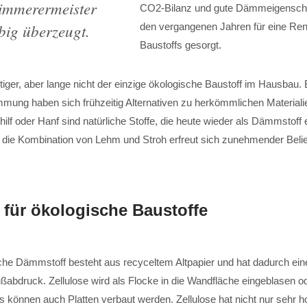
Zimmerermeister
CO2-Bilanz und gute Dämmeigenscha
big überzeugt.
den vergangenen Jahren für eine Re
Baustoffs gesorgt.
htiger, aber lange nicht der einzige ökologische Baustoff im Hausbau
mung haben sich frühzeitig Alternativen zu herkömmlichen Materialie
ilf oder Hanf sind natürliche Stoffe, die heute wieder als Dämmstoff 
die Kombination von Lehm und Stroh erfreut sich zunehmender Belieb
 für ökologische Baustoffe
che Dämmstoff besteht aus recyceltem Altpapier und hat dadurch ein
ßabdruck. Zellulose wird als Flocke in die Wandfläche eingeblasen o
s können auch Platten verbaut werden. Zellulose hat nicht nur sehr 