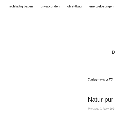
nachhaltig bauen
privatkunden
objektbau
energielösungen
D
Schlagwort:
XPS
Natur pur
Dienstag, 5. März 202