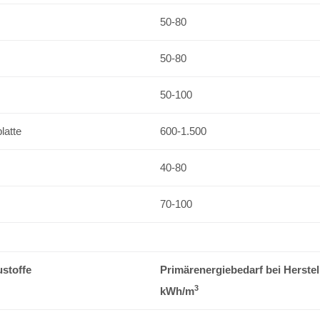
50-80
50-80
50-100
latte
600-1.500
40-80
70-100
ustoffe
Primärenergiebedarf bei Herstel
3
kWh/m