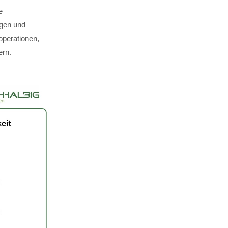
e
ägen und
perationen,
ern.