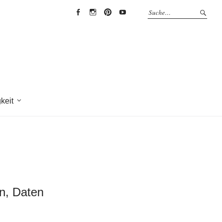
EYRICH-
EYRICH-
EYRICH-
EYRICH-
HALBIG
HALBIG
HALBIG
HALBIG
HOLZBAU
HOLZBAU
HOLZBAU
HOLZBAU
@
@
@
@
Facebook
Instagram
Pinterest
Youtube
keit
en, Daten