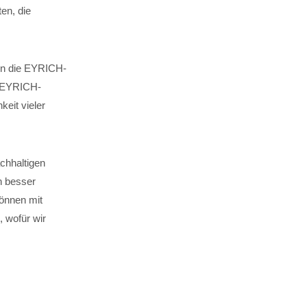
en, die
 in die EYRICH-
. EYRICH-
keit vieler
chhaltigen
n besser
können mit
 wofür wir