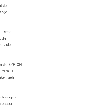
t der
stige
n. Diese
, die
en, die
 in die EYRICH-
. EYRICH-
keit vieler
chhaltigen
n besser