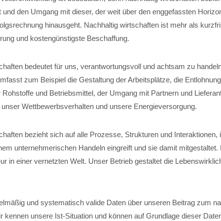
t und den Umgang mit dieser, der weit über den enggefassten Horizon
folgsrechnung hinausgeht. Nachhaltig wirtschaften ist mehr als kurzfri
ung und kostengünstigste Beschaffung.
schaften bedeutet für uns, verantwortungsvoll und achtsam zu handel
fasst zum Beispiel die Gestaltung der Arbeitsplätze, die Entlohnung
 Rohstoffe und Betriebsmittel, der Umgang mit Partnern und Lieferant
, unser Wettbewerbsverhalten und unsere Energieversorgung.
chaften bezieht sich auf alle Prozesse, Strukturen und Interaktionen,
em unternehmerischen Handeln eingreift und sie damit mitgestaltet
r in einer vernetzten Welt. Unser Betrieb gestaltet die Lebenswirklich
elmäßig und systematisch valide Daten über unseren Beitrag zum na
ir kennen unsere Ist-Situation und können auf Grundlage dieser Date