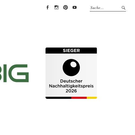
EYRICH-
EYRICH-
EYRICH-
EYRICH-
HALBIG
HALBIG
HALBIG
HALBIG
HOLZBAU
HOLZBAU
HOLZBAU
HOLZBAU
@
@
@
@
Facebook
Instagram
Pinterest
Youtube