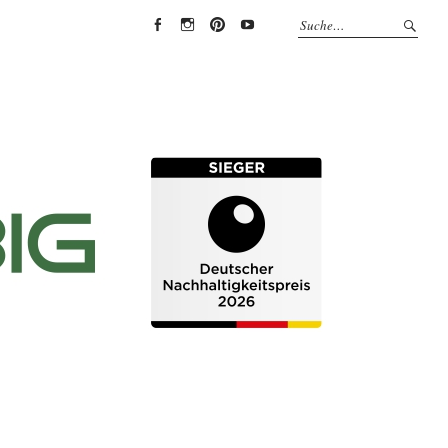
EYRICH-
EYRICH-
EYRICH-
EYRICH-
HALBIG
HALBIG
HALBIG
HALBIG
HOLZBAU
HOLZBAU
HOLZBAU
HOLZBAU
@
@
@
@
Facebook
Instagram
Pinterest
Youtube