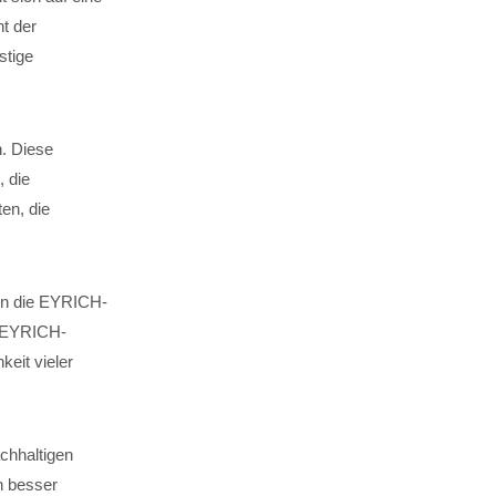
t der
stige
n. Diese
, die
en, die
 in die EYRICH-
. EYRICH-
keit vieler
chhaltigen
n besser