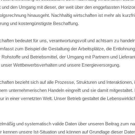
t und den Umgang mit dieser, der weit über den enggefassten Horizon
folgsrechnung hinausgeht. Nachhaltig wirtschaften ist mehr als kurzfri
ung und kostengünstigste Beschaffung.
schaften bedeutet für uns, verantwortungsvoll und achtsam zu handel
fasst zum Beispiel die Gestaltung der Arbeitsplätze, die Entlohnung
 Rohstoffe und Betriebsmittel, der Umgang mit Partnern und Lieferant
, unser Wettbewerbsverhalten und unsere Energieversorgung.
chaften bezieht sich auf alle Prozesse, Strukturen und Interaktionen,
em unternehmerischen Handeln eingreift und sie damit mitgestaltet
r in einer vernetzten Welt. Unser Betrieb gestaltet die Lebenswirklich
elmäßig und systematisch valide Daten über unseren Beitrag zum na
ir kennen unsere Ist-Situation und können auf Grundlage dieser Date