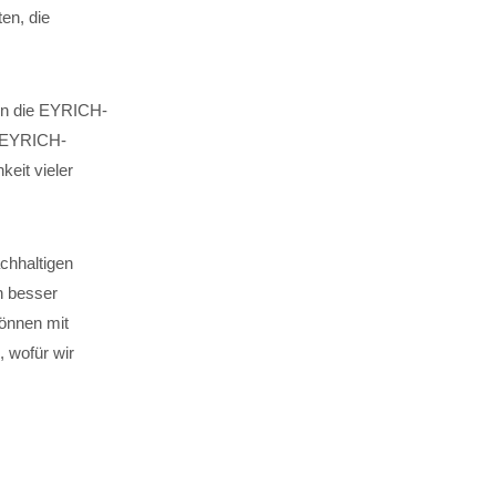
en, die
 in die EYRICH-
. EYRICH-
keit vieler
chhaltigen
n besser
können mit
 wofür wir