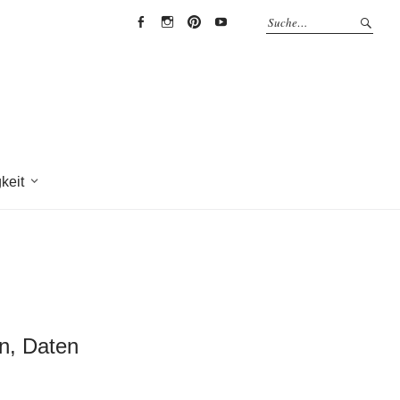
EYRICH-
EYRICH-
EYRICH-
EYRICH-
HALBIG
HALBIG
HALBIG
HALBIG
HOLZBAU
HOLZBAU
HOLZBAU
HOLZBAU
@
@
@
@
Facebook
Instagram
Pinterest
Youtube
keit
en, Daten