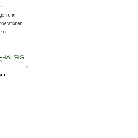
e
ägen und
perationen,
ern.