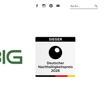
EYRICH-
EYRICH-
EYRICH-
EYRICH-
HALBIG
HALBIG
HALBIG
HALBIG
HOLZBAU
HOLZBAU
HOLZBAU
HOLZBAU
@
@
@
@
Facebook
Instagram
Pinterest
Youtube