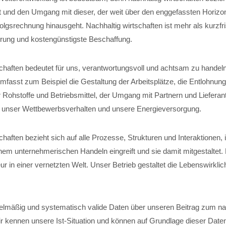
t und den Umgang mit dieser, der weit über den enggefassten Horizon
folgsrechnung hinausgeht. Nachhaltig wirtschaften ist mehr als kurzfri
ung und kostengünstigste Beschaffung.
schaften bedeutet für uns, verantwortungsvoll und achtsam zu handel
fasst zum Beispiel die Gestaltung der Arbeitsplätze, die Entlohnung
 Rohstoffe und Betriebsmittel, der Umgang mit Partnern und Lieferant
, unser Wettbewerbsverhalten und unsere Energieversorgung.
chaften bezieht sich auf alle Prozesse, Strukturen und Interaktionen,
em unternehmerischen Handeln eingreift und sie damit mitgestaltet
r in einer vernetzten Welt. Unser Betrieb gestaltet die Lebenswirklich
elmäßig und systematisch valide Daten über unseren Beitrag zum na
ir kennen unsere Ist-Situation und können auf Grundlage dieser Date