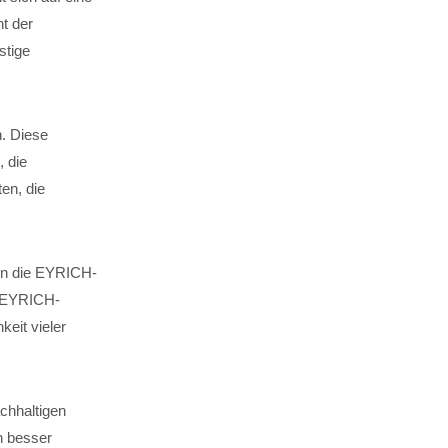
t der
stige
n. Diese
, die
en, die
 in die EYRICH-
. EYRICH-
keit vieler
chhaltigen
n besser