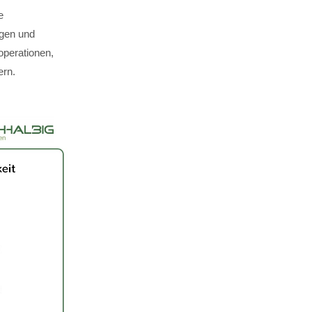
e
ägen und
perationen,
ern.