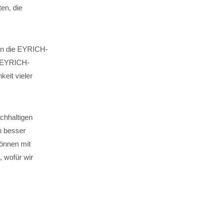
en, die
 in die EYRICH-
. EYRICH-
keit vieler
chhaltigen
n besser
können mit
 wofür wir