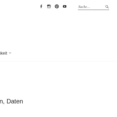
EYRICH-
EYRICH-
EYRICH-
EYRICH-
HALBIG
HALBIG
HALBIG
HALBIG
HOLZBAU
HOLZBAU
HOLZBAU
HOLZBAU
@
@
@
@
Facebook
Instagram
Pinterest
Youtube
keit
en, Daten