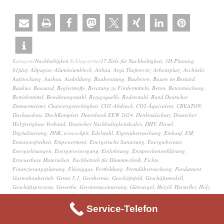
Kategorie
Nachhaltigkeit
Schlagwörter
17 Ziele für Nachhaltigkeit
,
3D-Planung
,
81fünf
,
Altpapier
,
Aluminiumblech
,
Anbau
,
Anja Theßenvitz
,
Arbeitsplatz
,
Architekt
,
Aufstockung
,
Ausbau
,
Ausbildung
,
Bauberatung
,
Baubeton
,
Bauen im Bestand
,
Baukies
,
Bausand
,
Begleitstoffe
,
Beratung zu Fördermitteln
,
Beton
,
Betonmischung
,
Betriebsmittel
,
Bewährungsstahl
,
Bezugsquelle
,
Bodenstahl
,
Bund Deutscher
Zimmermeister
,
Chancengerechtigkeit
,
CO2-Abdruck
,
CO2-Äquivalent
,
CREATON
,
Dachausbau
,
DachKomplett
,
Datenbank EEW 2024
,
Denkmalschutz
,
Deutscher
Holzfertigbau-Verband
,
Deutscher Nachhaltigkeitskodex
,
DHV
,
Diesel
,
Digitalisierung
,
DNK
,
ecocockpit
,
Edelstahl
,
Eigenüberwachung
,
Einkauf
,
EM
,
Emissionsfreiheit
,
Empowerment
,
Energetische Sanierung
,
Energieberater
,
Energielösungen
,
Energieversorgung
,
Entlohnung
,
Entsprechenserklärung
,
Erneuerbare Materialien
,
Fachbetrieb für Dämmtechnik
,
Fichte
,
Finanzierungsplanung
,
Flüssiggas
,
Fortbildung
,
Fremdüberwachung
,
Fundament
,
Gartenbaubetrieb
,
Gemis 5.1
,
Geothermie
,
Geschäftsfeld
,
Geschäftsmodell
,
Geschäftsprozesse
,
Gewerbe
,
Gewinnmaximierung
,
Gütesiegel
,
Heizöl
,
Hersteller
,
Holz
,
Holzbau
,
Holzbau Deutschland
,
Holzfaserdämmung
,
Holzhausbau
,
Infrastruktur
,
Innovation
,
Innovation und Infrastruktur
,
IT-Dienstleister
,
Kalkulation
,
Keller
,
Service-Telefon
Klebemittel
,
klimaneutral
,
klimaneutral wirtschaften
,
Klimaneutraler Betrieb
,
Klimaschutz
,
Kommunikation
,
Kooperation
,
Kostenvorteil
,
Kundenzufriedenheit
,