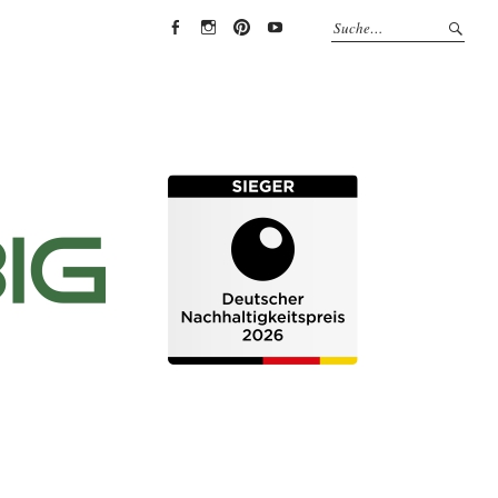
EYRICH-
EYRICH-
EYRICH-
EYRICH-
HALBIG
HALBIG
HALBIG
HALBIG
HOLZBAU
HOLZBAU
HOLZBAU
HOLZBAU
@
@
@
@
Facebook
Instagram
Pinterest
Youtube