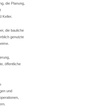
g, die Planung,
t
Keller.
er, die bauliche
rblich genutzte
heime.
erung,
, öffentliche
e
ägen und
perationen,
ern.