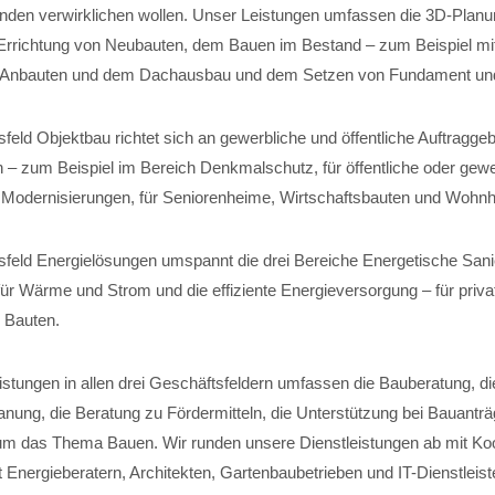
nden verwirklichen wollen. Unser Leistungen umfassen die 3D-Planun
Errichtung von Neubauten, dem Bauen im Bestand – zum Beispiel mi
 Anbauten und dem Dachausbau und dem Setzen von Fundament und 
eld Objektbau richtet sich an gewerbliche und öffentliche Auftraggeb
 – zum Beispiel im Bereich Denkmalschutz, für öffentliche oder gewe
für Modernisierungen, für Seniorenheime, Wirtschaftsbauten und Wohn
feld Energielösungen umspannt die drei Bereiche Energetische Sani
r Wärme und Strom und die effiziente Energieversorgung – für private
 Bauten.
istungen in allen drei Geschäftsfeldern umfassen die Bauberatung, di
anung, die Beratung zu Fördermitteln, die Unterstützung bei Bauantr
m das Thema Bauen. Wir runden unsere Dienstleistungen ab mit Koo
 Energieberatern, Architekten, Gartenbaubetrieben und IT-Dienstleist