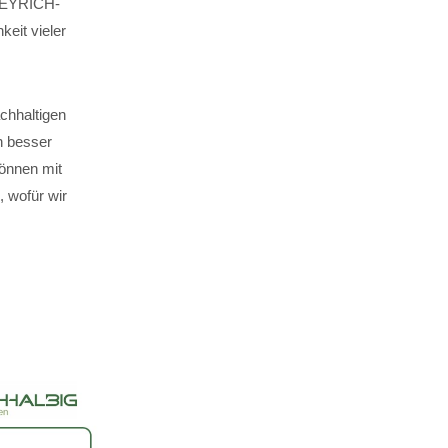
. EYRICH-
keit vieler
chhaltigen
n besser
können mit
 wofür wir