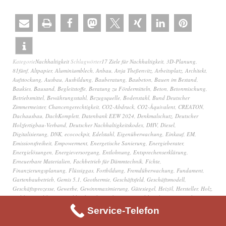
Kategorie
Nachhaltigkeit
Schlagwörter
17 Ziele für Nachhaltigkeit
,
3D-Planung
,
81fünf
,
Altpapier
,
Aluminiumblech
,
Anbau
,
Anja Theßenvitz
,
Arbeitsplatz
,
Architekt
,
Aufstockung
,
Ausbau
,
Ausbildung
,
Bauberatung
,
Baubeton
,
Bauen im Bestand
,
Baukies
,
Bausand
,
Begleitstoffe
,
Beratung zu Fördermitteln
,
Beton
,
Betonmischung
,
Betriebsmittel
,
Bewährungsstahl
,
Bezugsquelle
,
Bodenstahl
,
Bund Deutscher
Zimmermeister
,
Chancengerechtigkeit
,
CO2-Abdruck
,
CO2-Äquivalent
,
CREATON
,
Dachausbau
,
DachKomplett
,
Datenbank EEW 2024
,
Denkmalschutz
,
Deutscher
Holzfertigbau-Verband
,
Deutscher Nachhaltigkeitskodex
,
DHV
,
Diesel
,
Digitalisierung
,
DNK
,
ecocockpit
,
Edelstahl
,
Eigenüberwachung
,
Einkauf
,
EM
,
Emissionsfreiheit
,
Empowerment
,
Energetische Sanierung
,
Energieberater
,
Energielösungen
,
Energieversorgung
,
Entlohnung
,
Entsprechenserklärung
,
Erneuerbare Materialien
,
Fachbetrieb für Dämmtechnik
,
Fichte
,
Finanzierungsplanung
,
Flüssiggas
,
Fortbildung
,
Fremdüberwachung
,
Fundament
,
Gartenbaubetrieb
,
Gemis 5.1
,
Geothermie
,
Geschäftsfeld
,
Geschäftsmodell
,
Geschäftsprozesse
,
Gewerbe
,
Gewinnmaximierung
,
Gütesiegel
,
Heizöl
,
Hersteller
,
Holz
,
Holzbau
,
Holzbau Deutschland
,
Holzfaserdämmung
,
Holzhausbau
,
Infrastruktur
,
Innovation
,
Innovation und Infrastruktur
,
IT-Dienstleister
,
Kalkulation
,
Keller
,
Service-Telefon
Klebemittel
,
klimaneutral
,
klimaneutral wirtschaften
,
Klimaneutraler Betrieb
,
Klimaschutz
,
Kommunikation
,
Kooperation
,
Kostenvorteil
,
Kundenzufriedenheit
,